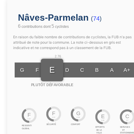
Nâves-Parmelan
(
74
)
6
5
contributions dont
cyclistes
En raison du faible nombre de contributions de cyclistes, la FUB n'a pas
attribué de note pour la commune. La note ci-dessous en gris est
indicative et ne correspond pas à un classement de la FUB.
2.76
E
G
F
D
C
B
A
A+
PLUTÔT DÉFAVORABLE
F
G
F
E
C
2.57
2.24
2.47
2.85
3.7
SÉCURITÉ
CONFORT
RESSENTI
EFFORTS
SERVICES
GLOBAL
DE LA
ET
VILLE
STATIONNEME