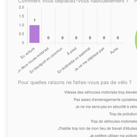
Comment vous déplacez-vous habituellement ?
P
Pour quelles raisons ne faites-vous pas de vélo ?