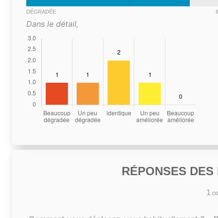
DÉGRADÉE
Dans le détail,
RÉPONSES DES N
1
co