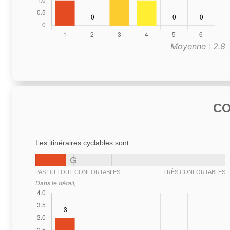
Moyenne : 2.8
C
Les itinéraires cyclables sont...
G
PAS DU TOUT CONFORTABLES
TRÈS CONFORTABLES
Dans le détail,