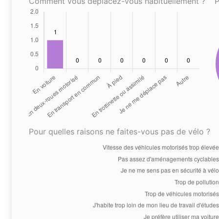
Comment vous déplacez-vous habituellement ?
P
Pour quelles raisons ne faites-vous pas de vélo ?