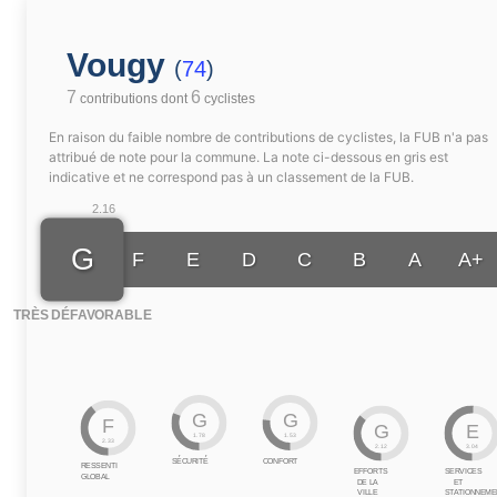
Vougy
(
74
)
7
6
contributions dont
cyclistes
En raison du faible nombre de contributions de cyclistes, la FUB n'a pas
attribué de note pour la commune. La note ci-dessous en gris est
indicative et ne correspond pas à un classement de la FUB.
2.16
G
F
E
D
C
B
A
A+
TRÈS DÉFAVORABLE
G
G
F
G
E
1.78
1.53
2.33
2.12
3.04
SÉCURITÉ
CONFORT
RESSENTI
EFFORTS
SERVICES
GLOBAL
DE LA
ET
VILLE
STATIONNEME