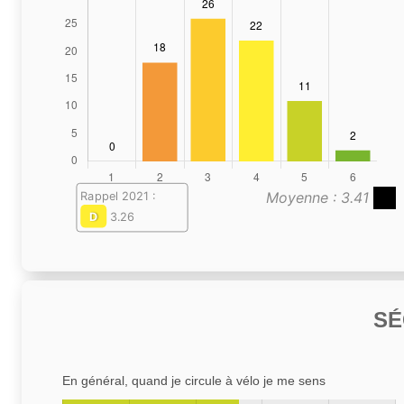
Moyenne : 3.41
Rappel 2021 :
D
3.26
SÉ
En général, quand je circule à vélo je me sens