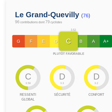
Le Grand-Quevilly
(
76
)
96
79
contributions dont
cyclistes
3.52
C
G
F
E
D
B
A
A+
PLUTÔT FAVORABLE
C
D
D
3.58
3.3
3.2
RESSENTI
SÉCURITÉ
CONFORT
GLOBAL