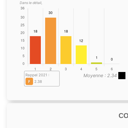
Dans le détail,
Moyenne : 2.34
Rappel 2021 :
F
2.38
C