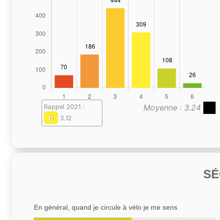
Moyenne : 3.24
Rappel 2021 :
D
3.12
SÉ
En général, quand je circule à vélo je me sens