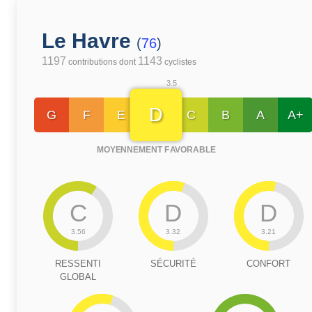
Le Havre
(
76
)
1197
1143
contributions dont
cyclistes
3.5
D
G
F
E
C
B
A
A+
MOYENNEMENT FAVORABLE
C
D
D
3.56
3.32
3.21
RESSENTI
SÉCURITÉ
CONFORT
GLOBAL