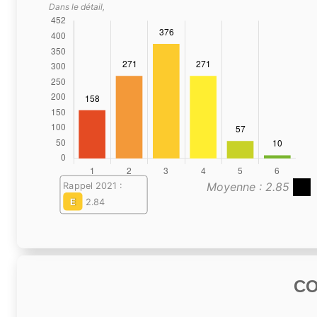
Dans le détail,
Moyenne : 2.85
Rappel 2021 :
E
2.84
C