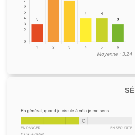
Moyenne : 3.24
SÉ
En général, quand je circule à vélo je me sens
C
EN DANGER
EN SÉCURITÉ
Dans le détail,