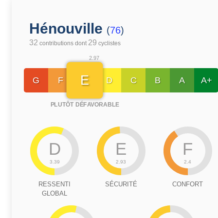
Hénouville
(
76
)
32
29
contributions dont
cyclistes
2.97
E
G
F
D
C
B
A
A+
PLUTÔT DÉFAVORABLE
D
E
F
3.39
2.93
2.4
RESSENTI
SÉCURITÉ
CONFORT
GLOBAL