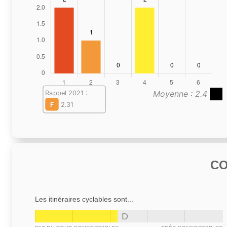
Moyenne : 2.4
Rappel 2021 :
F
2.31
C
Les itinéraires cyclables sont...
D