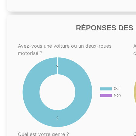
RÉPONSES DES N
Avez-vous une voiture ou un deux-roues
A
motorisé ?
Quel est votre genre ?
Q