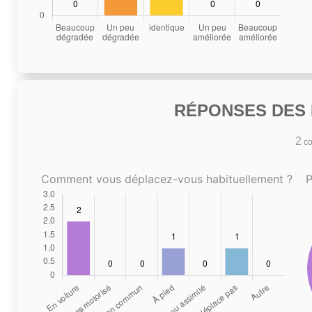
RÉPONSES DES N
2
co
Comment vous déplacez-vous habituellement ?
P