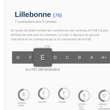
Lillebonne
(
76
)
7
5
contributions dont
cyclistes
En raison du faible nombre de contributions de cyclistes, la FUB n'a pas
attribué de note pour la commune. La note ci-dessous en gris est
indicative et ne correspond pas à un classement de la FUB.
2.83
E
G
F
D
C
B
A
A+
PLUTÔT DÉFAVORABLE
F
F
E
E
D
2.63
2.68
2.9
2.75
3.2
SÉCURITÉ
CONFORT
RESSENTI
EFFORTS
SERVICES
GLOBAL
DE LA
ET
VILLE
STATIONNEME