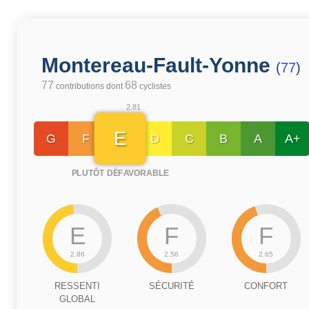
Montereau-Fault-Yonne
(
77
)
77
68
contributions dont
cyclistes
2.81
E
G
F
D
C
B
A
A+
PLUTÔT DÉFAVORABLE
E
F
F
2.86
2.56
2.65
RESSENTI
SÉCURITÉ
CONFORT
GLOBAL