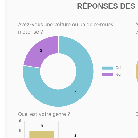
RÉPONSES DES N
Avez-vous une voiture ou un deux-roues
A
motorisé ?
Quel est votre genre ?
Q