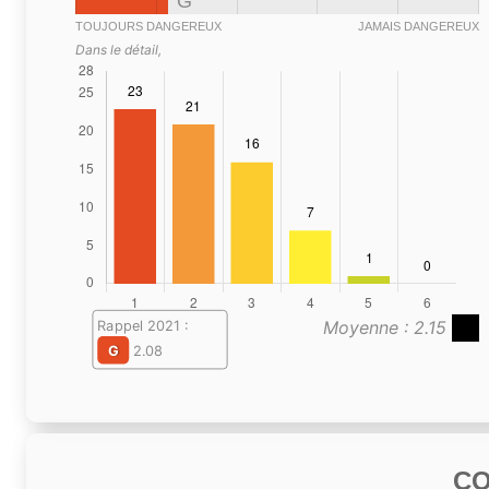
G
TOUJOURS DANGEREUX
JAMAIS DANGEREUX
Dans le détail,
Moyenne : 2.15
Rappel 2021 :
G
2.08
C