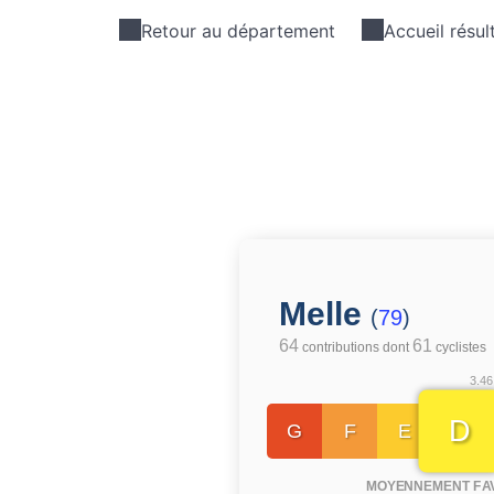
Retour au département
Accueil résul
Melle
(
79
)
64
61
contributions dont
cyclistes
3.46
D
G
F
E
MOYENNEMENT FA