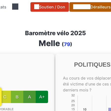
tats
Soutien / Don
Dérailleur
Baromètre vélo 2025
Melle
(
79
)
POLITIQUE
Au cours de vos déplace
été victime d'une de ces 
derniers mois ?
C
B
A
A+
VORABLE