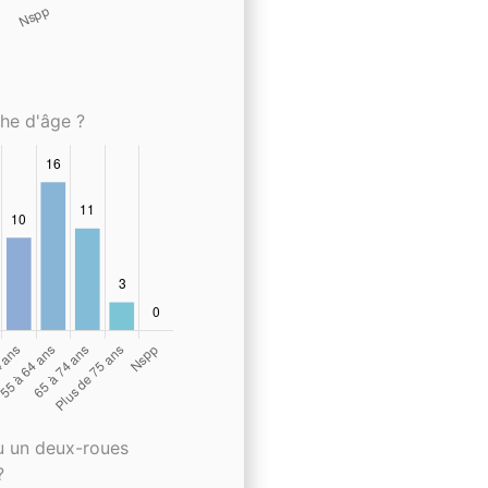
che d'âge ?
u un deux-roues
?