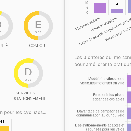
D
E
6
3.03
RITÉ
CONFORT
Les 3 critères qui me sem
pour améliorer la pratique
D
3.38
SERVICES ET
STATIONNEMENT
n pour les cyclistes...