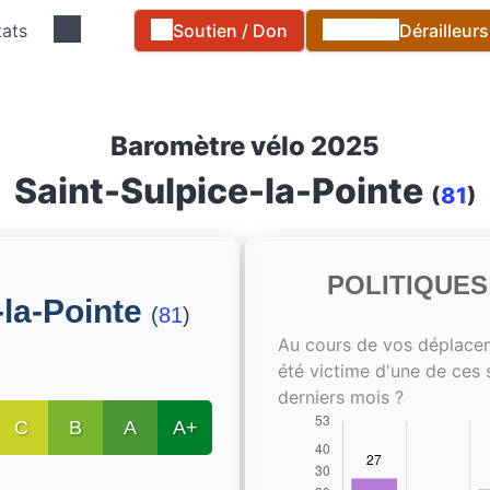
tats
Soutien / Don
Dérailleur
Baromètre vélo 2025
Saint-Sulpice-la-Pointe
(
81
)
POLITIQUE
-la-Pointe
(
81
)
Au cours de vos déplace
été victime d'une de ces 
derniers mois ?
C
B
A
A+