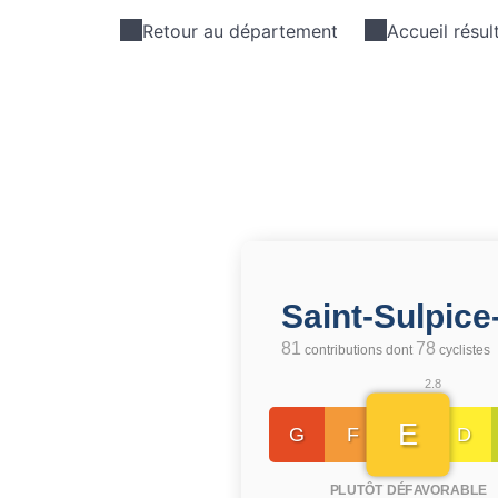
Retour au département
Accueil résul
Saint-Sulpice
81
78
contributions dont
cyclistes
2.8
E
G
F
D
PLUTÔT DÉFAVORABLE