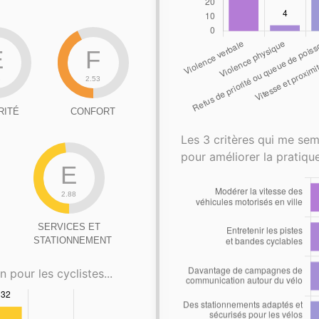
E
F
8
2.53
RITÉ
CONFORT
Les 3 critères qui me sem
pour améliorer la pratique
E
2.88
SERVICES ET
STATIONNEMENT
n pour les cyclistes...