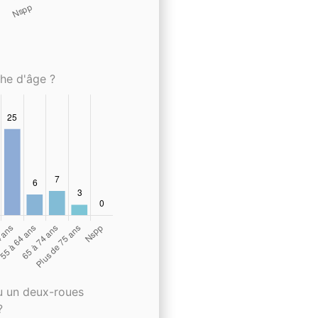
che d'âge ?
u un deux-roues
?