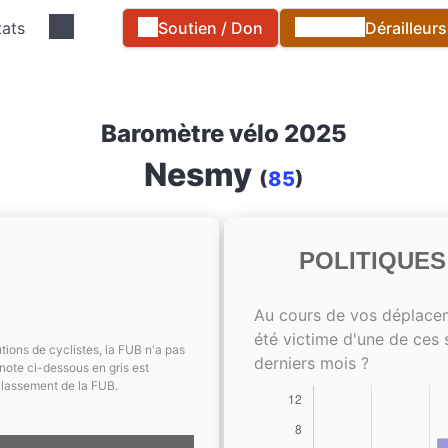
tats
Soutien / Don
Dérailleur
Baromètre vélo 2025
Nesmy
(
85
)
POLITIQUE
Au cours de vos déplace
été victime d'une de ces 
tions de cyclistes, la FUB n'a pas
derniers mois ?
note ci-dessous en gris est
classement de la FUB.