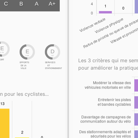
C
B
A
A+
E
E
D
2.76
2.84
3.2
Les 3 critères qui me sem
ORT
EFFORTS
SERVICES
DE LA
ET
pour améliorer la pratique
VILLE
STATIONNEMENT
n pour les cyclistes...