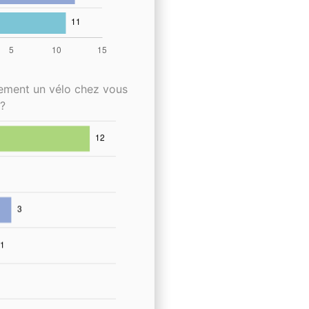
lement un vélo chez vous
?