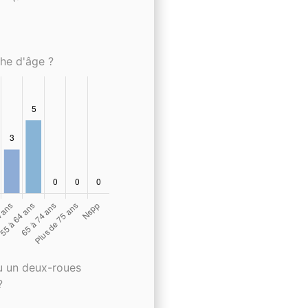
che d'âge ?
u un deux-roues
?