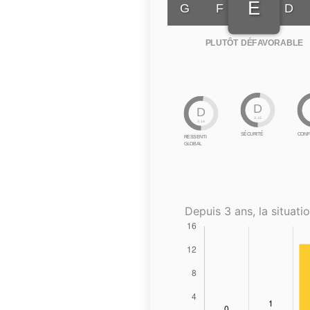
E
G
F
D
PLUTÔT DÉFAVORABLE
D
D
3.15
3.14
SÉCURITÉ
CONF
RESSENTI
GLOBAL
Depuis 3 ans, la situatio