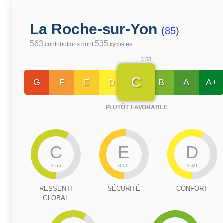
La Roche-sur-Yon
(
85
)
563
535
contributions dont
cyclistes
3.58
C
G
F
E
D
B
A
A+
PLUTÔT FAVORABLE
C
E
D
3.55
3.09
3.49
RESSENTI
SÉCURITÉ
CONFORT
GLOBAL