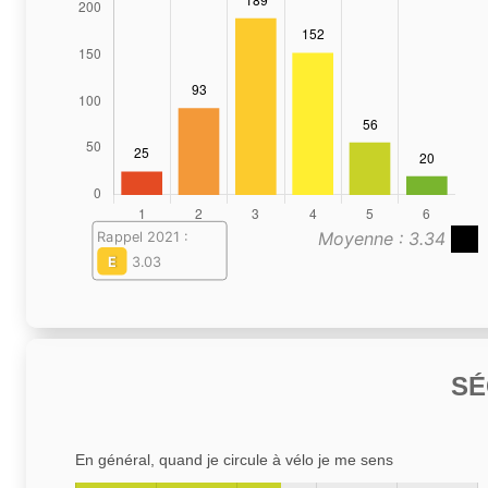
Moyenne : 3.34
Rappel 2021 :
E
3.03
SÉ
En général, quand je circule à vélo je me sens