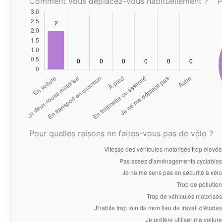
Comment vous déplacez-vous habituellement ?
P
Pour quelles raisons ne faites-vous pas de vélo ?