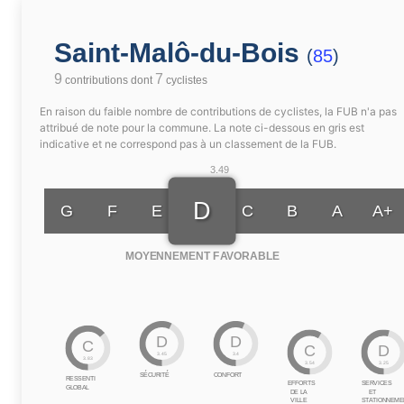
Saint-Malô-du-Bois
(
85
)
9
7
contributions dont
cyclistes
En raison du faible nombre de contributions de cyclistes, la FUB n'a pas
attribué de note pour la commune. La note ci-dessous en gris est
indicative et ne correspond pas à un classement de la FUB.
3.49
D
G
F
E
C
B
A
A+
MOYENNEMENT FAVORABLE
D
D
C
C
D
3.45
3.4
3.83
3.54
3.25
SÉCURITÉ
CONFORT
RESSENTI
EFFORTS
SERVICES
GLOBAL
DE LA
ET
VILLE
STATIONNEME