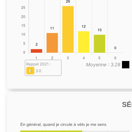
Moyenne : 3.28
Rappel 2021 :
E
3.0
SÉ
En général, quand je circule à vélo je me sens