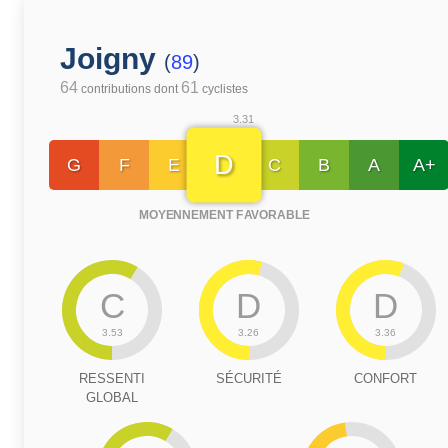
Joigny
(
89
)
64
61
contributions dont
cyclistes
3.31
D
G
F
E
C
B
A
A+
MOYENNEMENT FAVORABLE
C
D
D
3.53
3.26
3.36
RESSENTI
SÉCURITÉ
CONFORT
GLOBAL