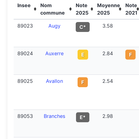
Insee
Nom
Note
Moyenne
Note
commune
2025
2025
2021
89023
Augy
3.58
C*
89024
Auxerre
2.84
E
F
89025
Avallon
2.54
F
89053
Branches
2.98
E*