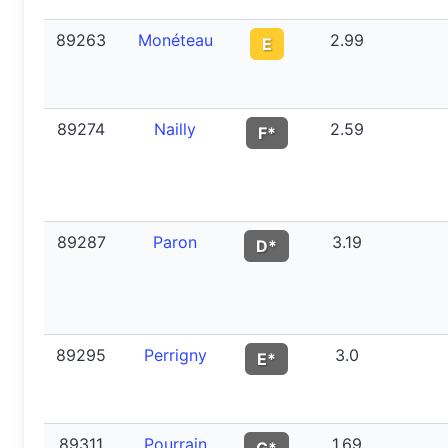
89263
Monéteau
2.99
E
89274
Nailly
2.59
F*
89287
Paron
3.19
D*
89295
Perrigny
3.0
E*
89311
Pourrain
1.69