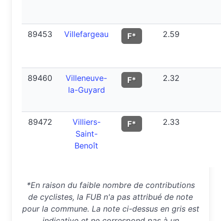
89453
Villefargeau
2.59
F*
89460
Villeneuve-
2.32
F*
la-Guyard
89472
Villiers-
2.33
F*
Saint-
Benoît
*En raison du faible nombre de contributions
de cyclistes, la FUB n'a pas attribué de note
pour la commune. La note ci-dessus en gris est
indicative et ne correspond pas à un