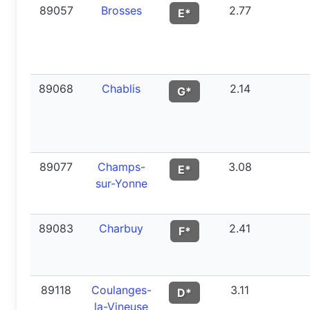
89057
Brosses
2.77
E*
89068
Chablis
2.14
G*
89077
Champs-
3.08
E*
sur-Yonne
89083
Charbuy
2.41
F*
89118
Coulanges-
3.11
D*
la-Vineuse