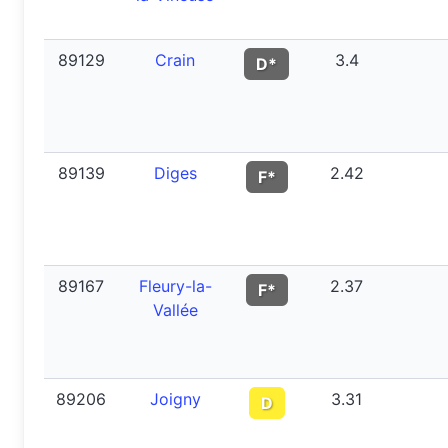
89129
Crain
3.4
D*
89139
Diges
2.42
F*
89167
Fleury-la-
2.37
F*
Vallée
89206
Joigny
3.31
D