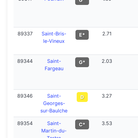
G*
89337
Saint-Bris-
2.71
E*
le-Vineux
89344
Saint-
2.03
G*
Fargeau
89346
Saint-
3.27
D
Georges-
sur-Baulche
89354
Saint-
3.53
C*
Martin-du-