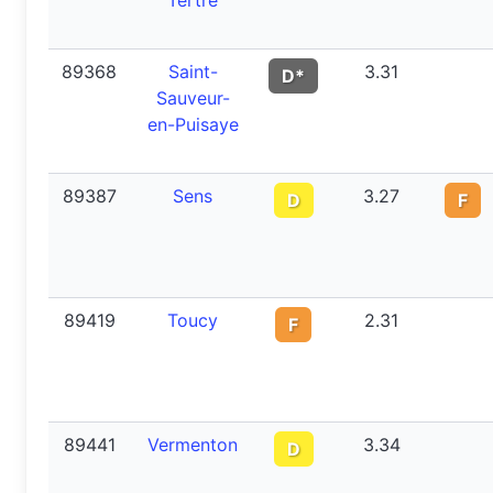
Tertre
89368
Saint-
3.31
D*
Sauveur-
en-Puisaye
89387
Sens
3.27
D
F
89419
Toucy
2.31
F
89441
Vermenton
3.34
D