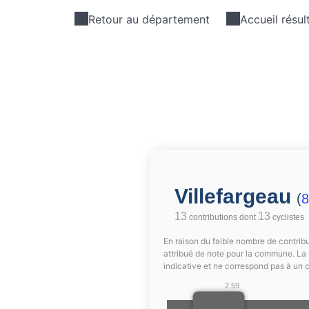
Retour au département
Accueil résul
Villefargeau
(
8
13
13
contributions dont
cyclistes
En raison du faible nombre de contribu
attribué de note pour la commune. La 
indicative et ne correspond pas à un 
2.59