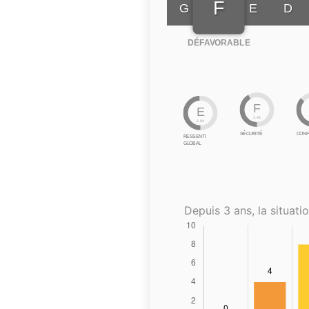
F
G
E
D
DÉFAVORABLE
F
E
2.46
2.94
SÉCURITÉ
CONF
RESSENTI
GLOBAL
Depuis 3 ans, la situatio