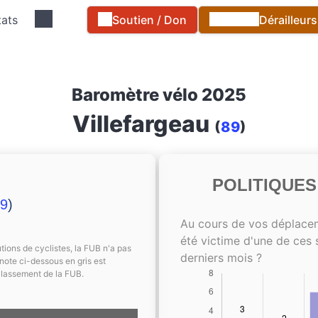
tats
Soutien / Don
Dérailleur
Baromètre vélo 2025
Villefargeau
(
89
)
POLITIQUE
9
)
Au cours de vos déplace
été victime d'une de ces 
tions de cyclistes, la FUB n'a pas
derniers mois ?
note ci-dessous en gris est
classement de la FUB.