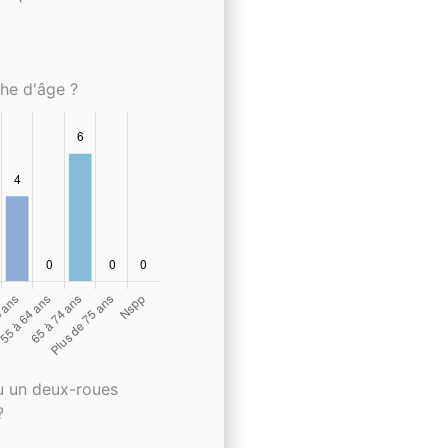
che d'âge ?
u un deux-roues
?