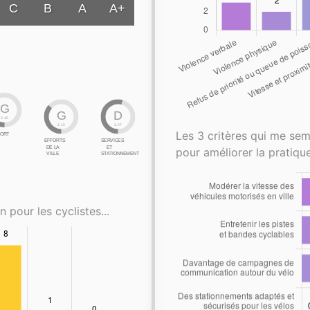
C
B
A
A+
G
G
D
2.15
2.15
3.27
Les 3 critères qui me sem
ORT
EFFORTS
SERVICES
DE LA
ET
pour améliorer la pratique
VILLE
STATIONNEMENT
n pour les cyclistes...