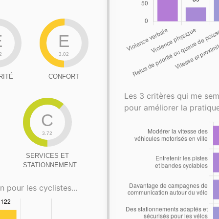
E
E
2
3.02
RITÉ
CONFORT
Les 3 critères qui me sem
pour améliorer la pratique
C
3.72
SERVICES ET
STATIONNEMENT
n pour les cyclistes...