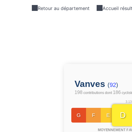
Retour au département
Accueil résul
Vanves
(
92
)
198
186
contributions dont
cyclis
3.13
D
G
F
E
MOYENNEMENT FA