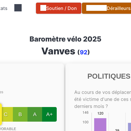
tats
Soutien / Don
Dérailleur
Baromètre vélo 2025
Vanves
(
92
)
POLITIQUE
Au cours de vos déplace
tes
été victime d'une de ces 
derniers mois ?
C
B
A
A+
VORABLE