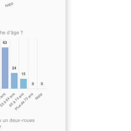
che d'âge ?
u un deux-roues
?