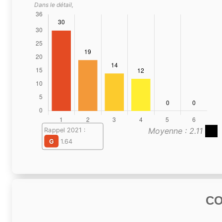
Dans le détail,
Moyenne : 2.11
Rappel 2021 :
G
1.64
C