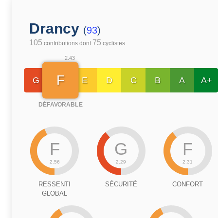
Drancy
(
93
)
105
75
contributions dont
cyclistes
2.43
F
G
E
D
C
B
A
A+
DÉFAVORABLE
F
G
F
2.56
2.29
2.31
RESSENTI
SÉCURITÉ
CONFORT
GLOBAL