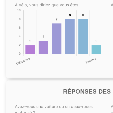
À vélo, vous diriez que vous êtes...
A
RÉPONSES DES N
Avez-vous une voiture ou un deux-roues
A
motorisé ?