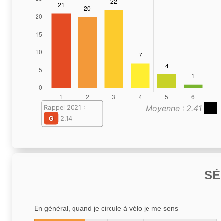
Moyenne : 2.41
Rappel 2021 :
G
2.14
SÉ
En général, quand je circule à vélo je me sens