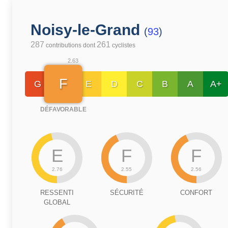
Noisy-le-Grand
(
93
)
287
261
contributions dont
cyclistes
2.63
F
G
E
D
C
B
A
A+
DÉFAVORABLE
E
F
F
2.76
2.55
2.56
RESSENTI
SÉCURITÉ
CONFORT
GLOBAL