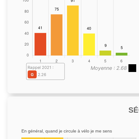
Moyenne : 2.68
Rappel 2021 :
G
2.26
SÉ
En général, quand je circule à vélo je me sens