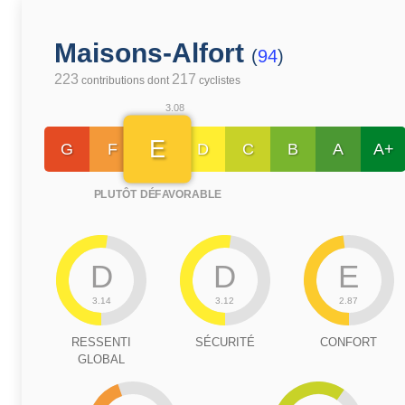
Maisons-Alfort
(
94
)
223
217
contributions dont
cyclistes
3.08
E
G
F
D
C
B
A
A+
PLUTÔT DÉFAVORABLE
D
D
E
3.14
3.12
2.87
RESSENTI
SÉCURITÉ
CONFORT
GLOBAL