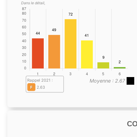
Dans le détail,
Moyenne : 2.67
Rappel 2021 :
F
2.63
C