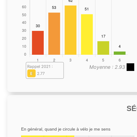
Moyenne : 2.93
Rappel 2021 :
E
2.77
SÉ
En général, quand je circule à vélo je me sens