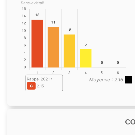
Dans le détail,
Moyenne : 2.16
Rappel 2021 :
G
2.15
C