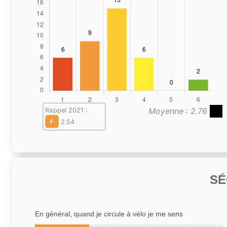
Moyenne : 2.76
Rappel 2021 :
F
2.54
SÉ
En général, quand je circule à vélo je me sens