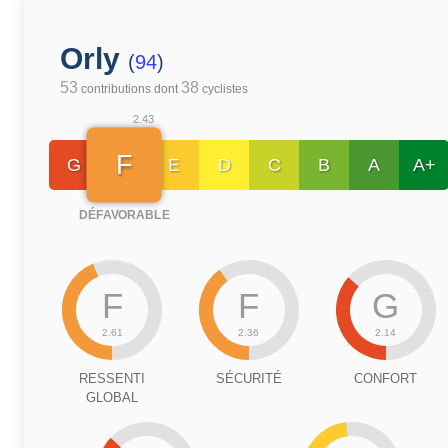
Orly
(
94
)
53
38
contributions dont
cyclistes
2.43
F
G
E
D
C
B
A
A+
DÉFAVORABLE
F
F
G
2.61
2.36
2.14
RESSENTI
SÉCURITÉ
CONFORT
GLOBAL