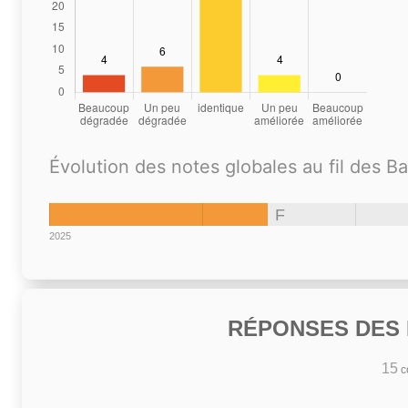
Évolution des notes globales au fil des B
F
2025
RÉPONSES DES N
15
co