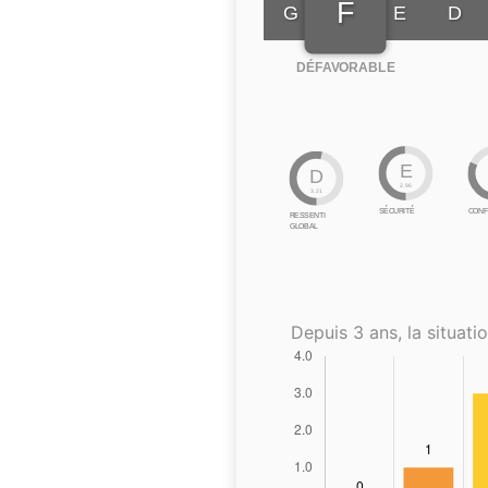
F
G
E
D
DÉFAVORABLE
E
D
2.96
3.21
SÉCURITÉ
CONF
RESSENTI
GLOBAL
Depuis 3 ans, la situatio