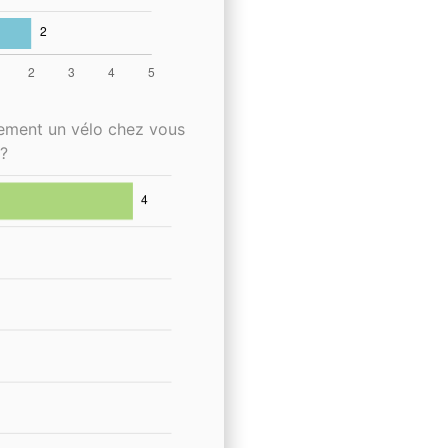
lement un vélo chez vous
?