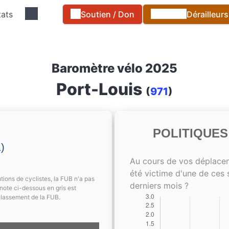
tats
Soutien / Don
Dérailleur
Baromètre vélo 2025
Port-Louis
(
971
)
POLITIQUE
1
)
Au cours de vos déplace
été victime d'une de ces 
tions de cyclistes, la FUB n'a pas
derniers mois ?
note ci-dessous en gris est
classement de la FUB.