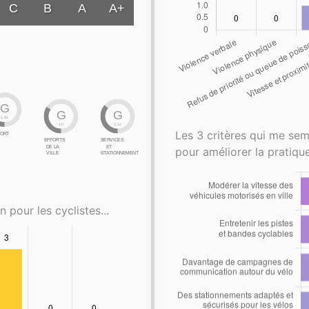
C
B
A
A+
G
G
G
1.85
2.0
2.12
Les 3 critères qui me sem
ORT
EFFORTS
SERVICES
DE LA
ET
pour améliorer la pratique
VILLE
STATIONNEMENT
n pour les cyclistes...