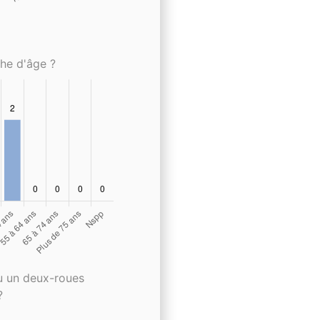
che d'âge ?
u un deux-roues
?