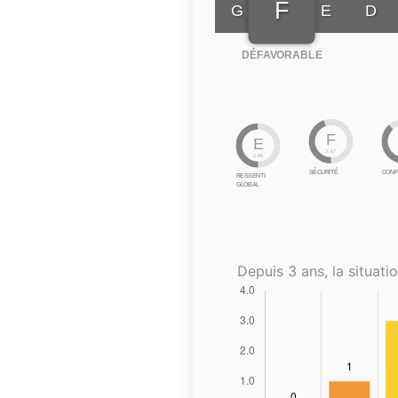
F
G
E
D
DÉFAVORABLE
F
E
2.67
2.98
SÉCURITÉ
CONF
RESSENTI
GLOBAL
Depuis 3 ans, la situatio