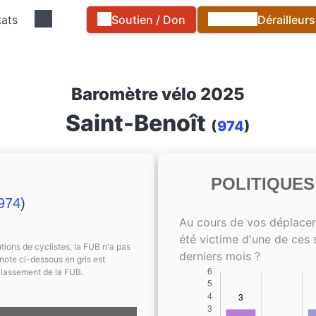
tats
Soutien / Don
Dérailleur
Baromètre vélo 2025
Saint-Benoît
(
974
)
POLITIQUE
974
)
Au cours de vos déplace
été victime d'une de ces 
tions de cyclistes, la FUB n'a pas
derniers mois ?
note ci-dessous en gris est
classement de la FUB.