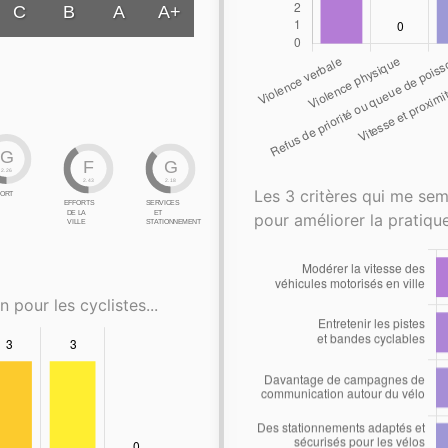
C
B
A
A+
G
F
G
2.26
2.43
2.18
Les 3 critères qui me sem
ORT
EFFORTS
SERVICES
DE LA
ET
pour améliorer la pratique
VILLE
STATIONNEMENT
n pour les cyclistes...