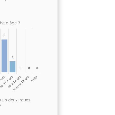
che d'âge ?
u un deux-roues
?