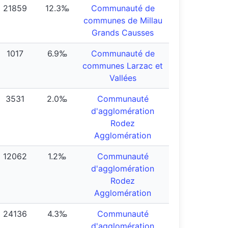
21859
12.3‰
Communauté de
communes de Millau
Grands Causses
1017
6.9‰
Communauté de
communes Larzac et
Vallées
3531
2.0‰
Communauté
d'agglomération
Rodez
Agglomération
12062
1.2‰
Communauté
d'agglomération
Rodez
Agglomération
24136
4.3‰
Communauté
d'agglomération