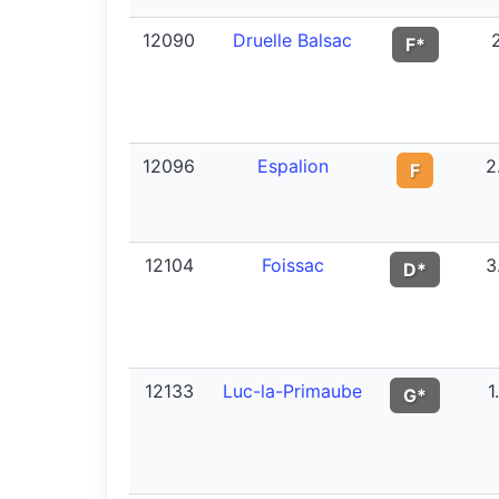
12090
Druelle Balsac
F*
12096
Espalion
2
F
12104
Foissac
3
D*
12133
Luc-la-Primaube
1
G*