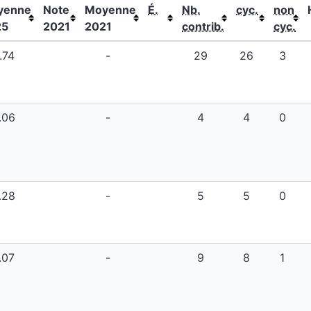
yenne
Note
Moyenne
É.
Nb.
cyc.
non
25
2021
2021
contrib.
cyc.
.74
-
29
26
3
.06
-
4
4
0
.28
-
5
5
0
.07
-
9
8
1