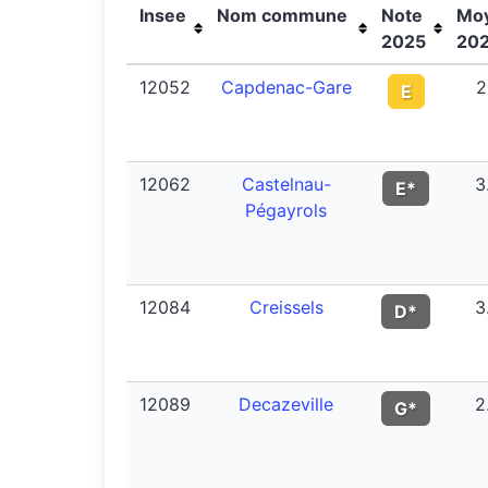
Insee
Nom commune
Note
Mo
2025
20
12052
Capdenac-Gare
2
E
12062
Castelnau-
3
E*
Pégayrols
12084
Creissels
3
D*
12089
Decazeville
2
G*