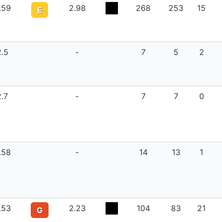
.59
2.98
268
253
15
E
2.5
-
7
5
2
2.7
-
7
7
0
.58
-
14
13
1
.53
2.23
104
83
21
G