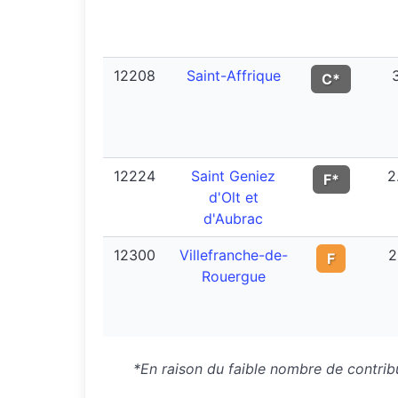
12208
Saint-Affrique
C*
12224
Saint Geniez
2
F*
d'Olt et
d'Aubrac
12300
Villefranche-de-
2
F
Rouergue
*En raison du faible nombre de contribu