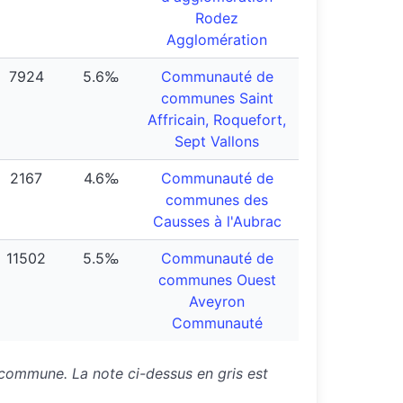
Rodez
Agglomération
7924
5.6‰
Communauté de
communes Saint
Affricain, Roquefort,
Sept Vallons
2167
4.6‰
Communauté de
communes des
Causses à l'Aubrac
11502
5.5‰
Communauté de
communes Ouest
Aveyron
Communauté
a commune. La note ci-dessus en gris est
.