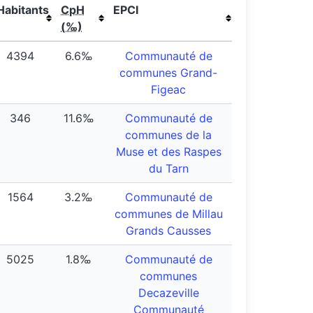
Habitants
CpH
EPCI
(‰)
4394
6.6‰
Communauté de
communes Grand-
Figeac
346
11.6‰
Communauté de
communes de la
Muse et des Raspes
du Tarn
1564
3.2‰
Communauté de
communes de Millau
Grands Causses
5025
1.8‰
Communauté de
communes
Decazeville
Communauté