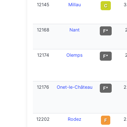
12145
Millau
3
C
12168
Nant
F*
12174
Olemps
F*
12176
Onet-le-Château
2
F*
12202
Rodez
2
F